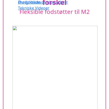
forskel
Produktliste
Øvrigt badeværelsesudstyr
Tekniske Videoer
Fleksible fodstøtter til M2